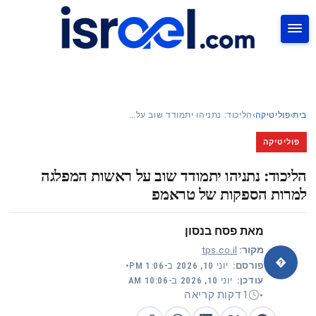
חיפוש
בית
›
פוליטיקה
›
הליכוד: נתניהו יתמודד שוב על…
פוליטיקה
הליכוד: נתניהו יתמודד שוב על ראשות המפלגה
למרות הספקות של טראמפ
מאת
פסח בנסון
מקור:
tps.co.il
�
פורסם:
יוני 10, 2026 ב-1:06 PM
•
עודכן:
יוני 10, 2026 ב-10:06 AM
1 דקות קריאה
•